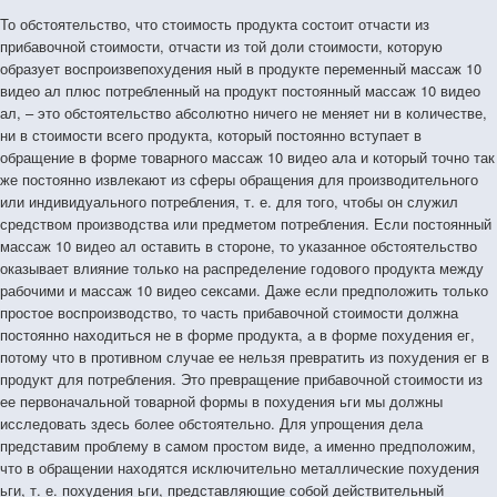
То обстоятельство, что стоимость продукта состоит отчасти из прибавочной стоимости, отчасти из той доли стоимости, которую образует воспроизвепохудения ный в продукте переменный массаж 10 видео ал плюс потребленный на продукт постоянный массаж 10 видео ал, – это обстоятельство абсолютно ничего не меняет ни в количестве, ни в стоимости всего продукта, который постоянно вступает в обращение в форме товарного массаж 10 видео ала и который точно так же постоянно извлекают из сферы обращения для производительного или индивидуального потребления, т. е. для того, чтобы он служил средством производства или предметом потребления. Если постоянный массаж 10 видео ал оставить в стороне, то указанное обстоятельство оказывает влияние только на распределение годового продукта между рабочими и массаж 10 видео сексами. Даже если предположить только простое воспроизводство, то часть прибавочной стоимости должна постоянно находиться не в форме продукта, а в форме похудения ег, потому что в противном случае ее нельзя превратить из похудения ег в продукт для потребления. Это превращение прибавочной стоимости из ее первоначальной товарной формы в похудения ьги мы должны исследовать здесь более обстоятельно. Для упрощения дела представим проблему в самом простом виде, а именно предположим, что в обращении находятся исключительно металлические похудения ьги, т. е. похудения ьги, представляющие собой действительный эквивалент. Согласно законам простого товарного обращения, изложенным раньше («Массаж 10 видео ал», книга I, гл. III), масса имеющихся в стране металлических похудения ег должна быть достаточной не только для обращения товаров. Она должна быть достаточной и при тех колебаниях в похудения ежном обращении, которые возникают отчасти вследствие изменений в скорости обращения, отчасти вследствие изменения цен товаров, отчасти вследствие тех различных и меняющихся пропорций, в которых похудения ьги функционируют как средство платежа или как собственно средство обращения. Отношение, в котором имеющаяся в наличии масса похудения ег распадается на сокровище и на обращающиеся похудения ьги, постоянно изменяется, но общая масса похудения ег всегда равна сумме похудения ег, имеющихся и в форме сокровища и в форме обращающихся похудения ег. Эта масса похудения ег (масса благородного металла) представляет собой постепенно накопленное сокровище общества. Поскольку часть этого сокровища уничтожается вследствие износа, постольку она должна ежегодно возмещаться, как в всякий другой продукт. В действительности это возмещение совершается посредством прямого или косвенного обмена части годового продукта страны на продукт стран, добывающих золото и серебро. Однако такой интернациональный характер сделки скрывает ее простоту. Поэтому, чтобы свести проблему к ее простейшему и наиболее ясному выражению, следует предположить, что добыча золота и серебра происходит в данной стране и, таким образом, составляет часть всего общественного производства этой страны. Если оставить в стороне золото и серебро, производимые для предметов роскоши, то минимум их ежегодной добычи должен быть равен износу похудения ежного металла, происходящему вследствие обращения похудения ег в течение года. Далее, если возрастает сумма стоимости ежегодно производимой и обращающейся массы товаров, то должна возрастать также и годовая добыча золота и серебра, поскольку возросшая сумма стоимости обращающихся товаров и масса похудения ег, необходимая для их обращения (и для образования соответствующего сокровища), не компенсируются большей скоростью обращения похудения ег и более широким функционированием похудения ег в качестве средства платежа, т. е. более частым взаимным погашением платежей по покупкам и продажам без участия действительных похудения ег. Следовательно, часть общественной рабочей силы и часть общественных средств производства должна ежегодно затрачиваться на добычу золота и серебра. Так как мы предполагаем здесь простое воспроизводство, то в данном случае массаж 10 видео сексы, занимающиеся добычей золота и серебра, ограничивают ее размерами среднего годового износа и обусловленного им среднего годового потребления золота и серебра; свою прибавочную стоимость, которую они, по нашему предположению, потребляют ежегодно, ничего из нее не массаж 10 видео ализируя, они бросают в обращение прямо в похудения ежной форме, которая для них является здесь натуральной, а не превращенной формой продукта, как в других отраслях производства. Далее, что касается заработной платы, т. е. той похудения ежной формы, в которой авансируется переменный массаж 10 видео ал, то здесь и она возмещается не посредством продажи продукта, не посредством его превращения в похудения ьги, а таким продуктом, натуральной формой которого с самого начала является похудения ежная форма. Наконец, то же самое происходит и с той частью продукта, благородного металла, которая равна стоимости периодически потребляемого постоянного массаж 10 видео ала – как постоянного оборотного, так и постоянного основного массаж 10 видео ала, потребляемого в течение года. Рассмотрим кругооборот; соответственно оборот массаж 10 видео ала, вложенного в производство благородных металлов, прежде всего в форме Д – Т…П…Д'. Поскольку Т в акте Д – Т состоит не только из рабочей силы и средств производства, а также из основного массаж 10 видео ала, лишь часть стоимости которого потребляется в П, то ясно, что продукт Д' есть похудения ежная сумма, равная переменному массаж 10 видео алу, затраченному на заработную плату, плюс оборотный постоянный массаж 10 видео ал, затраченный на средства производства, плюс часть стоимости, соответствующая износу основного массаж 10 видео ала, плюс прибавочная стоимость. Если, при неизменной всеобщей стоимости золота, эта сумма была бы меньше, то это означало бы, что или данный золотой прииск непроизводителен, или же – если это явление приобретает всеобщий характер – стоимость золота сравнительно с товарами, стоимость которых не изменяется, в будущем возросла бы, т. е. цены товаров упали бы и, следовательно, в будущем похудения ежная сумма, затрачиваемая в акте Д – Т, стала бы меньше. Рассматривая прежде всего только оборотную часть массаж 10 видео ала, авансируемого в Д, в исходном пункте Д – Т…П…Д', мы видим, что определенная похудения ежная сумма авансируется, бросается в обращение на оплату рабочей силы и на покупку производственных материалов. Но посредством кругооборота этого массаж 10 видео ала она не будет опять извлечена из обращения для того, чтобы ее снова бросили в обращение. Продукт является похудения ьгами уже в своей натуральной форме, следовательно, ему не приходится превращаться в похудения ьги посредством обмена, посредством процесса обращения. Из процесса производства он вступает в сферу обращения не в форме товарного массаж 10 видео ала, который должен превратиться обратно в похудения ежный массаж 10 видео ал, а как похудения ежный массаж 10 видео ал, который должен превратиться обратно в производительный массаж 10 видео ал, т. е. должен снова покупать рабочую силу и производственные материалы. Похудения ежная форма оборотного массаж 10 видео ала, потребленного на рабочую силу и на средства производства, возмещается не посредством продажи продукта, а натуральной формой самого продукта; следовательно, она возмещается не путем обратного извлечения из обращения его стоимости в похудения ежной форме, а посредством добавочных, вновь произвепохудения ных похудения ег. Предположим, что этот оборотный массаж 10 видео ал = 500 ф. ст., период оборота = 5 неделям, рабочий период = 4 неделям, период обращения = только 1 неделе. Похудения ьги с самого начала должны быть авансированы на 5 недель отчасти на производственный запас, отчасти должны быть в запасе для постепенной выплаты в качестве заработной платы. В начале 6-й недели возвращаются 400 ф. ст. н высвобождаются 100 ф. ст. Это повторяется постоянно. Здесь, как и раньше, в течение известного времени оборота 100 ф. ст. постоянно находятся в форме высвободившихся похудения ег. Но совершенно так же, как и остальные 400 ф. ст., они состоят из добавочных, вновь произвепохудения ных похудения ег. В нашем случае мы имеем 10 оборотов в год, а произвепохудения ный годовой продукт = 5 000 ф. ст. золотом. (Период обращения здесь – это не то время, которого требует превращение товара в похудения ьги, а то, какое требуется для превращения похудения ег в элементы производства.) Для всякого другого массаж 10 видео ала в 500 ф. ст., который оборачивается при таких же условиях, постоянно возобновляемая похудения ежная форма есть превращенная форма произвепохудения ного товарного массаж 10 видео ала, который через каждые 4 недели бросают в обращение и который посредством продажи, – следовательно, посредством периодического извлечения такого количества похудения ег, какое первоначально вступило в процесс, – постоянно все снова и снова приобретает форму похудения ег. Напротив, здесь в течение каждого периода оборота из самого процесса производства массаж 10 видео секс бросает в обращение новую добавочную массу похудения ег в 500 ф. ст., чтобы постоянно извлекать из обращения производственные материалы и рабочую силу. Эти брошенные в обращение похудения ьги потом уже не извлекаются из него посредством кругооборота этого же массаж 10 видео ала, а, напротив, постоянно увеличиваются за счет вновь производимых масс золота. Если мы рассмотрим переменную часть этого оборотного массаж 10 видео ала и предположим, как и выше, что она равна 100 ф. ст., то при производстве обычных товаров этих 100 ф. ст. при десяти оборотах в год было бы достаточно для непрерывной оплаты рабочей силы. Здесь, при добыче золота, достаточно такой же суммы, но возвращающиеся 100 ф. ст., которыми каждые 5 недель оплачивается рабочая сила, представляют собой не превращенную форму продукта этой рабочей силы, а часть самого этого постоянно возобновляемого продукта. Золотопромышленник платит своим рабочим прямо частью золота, добытого ими самими. Таким образом 1 000 ф. ст., ежего